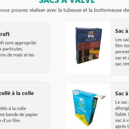
SACS À VALVE
 vous pouvez réaliser avec la tubeuse et la bottomeuse de
Sac à
raft
Les sa
aft sont appropriés
film to
 particules,
permet 
ins de maïs et les
sac et 
sac rem
ellé à la colle
Sac à
Le sac
allong
llés à la colle
fiable.
une bande de papier
sac à v
e d'un film
après 